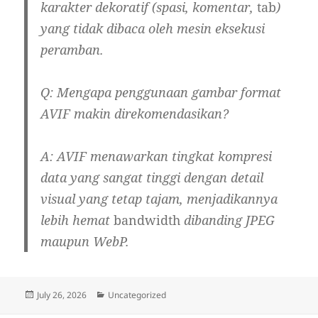
karakter dekoratif (spasi, komentar,
tab
)
yang tidak dibaca oleh mesin eksekusi
peramban.
Q: Mengapa penggunaan gambar format
AVIF makin direkomendasikan?
A: AVIF menawarkan tingkat kompresi
data yang sangat tinggi dengan detail
visual yang tetap tajam, menjadikannya
lebih hemat
bandwidth
dibanding JPEG
maupun WebP.
Posted
Categories
July 26, 2026
Uncategorized
on