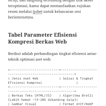
teruji, dan langsung terhubung dengan titik akses
teroptimasi, kamu dapat memanfaatkan rujukan
resmi melalui
ijobet
untuk kelancaran sesi
berinternetmu.
Tabel Parameter Efisiensi
Kompresi Berkas Web
Berikut adalah perbandingan tingkat efisiensi antar-
teknik optimasi aset web:
+--------------------------+-------------------
-----------------------------------+

| Jenis Aset Web           | Solusi & Tingkat 
Efisiensi Kompresi                  |

+--------------------------+-------------------
-----------------------------------+

| Berkas Teks (HTML/JS)    | Algoritma Brotli 
(Lebih hemat ~15-20% dibanding Gzip)|

| Gambar Visual            | Format AVIF/WebP 