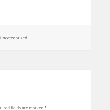
Categories
Uncategorized
uired fields are marked
*