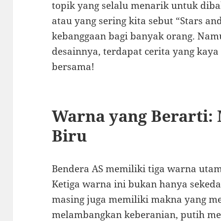
topik yang selalu menarik untuk diba
atau yang sering kita sebut “Stars an
kebanggaan bagi banyak orang. Namu
desainnya, terdapat cerita yang kaya
bersama!
Warna yang Berarti: 
Biru
Bendera AS memiliki tiga warna utama
Ketiga warna ini bukan hanya sekeda
masing juga memiliki makna yang m
melambangkan keberanian, putih m