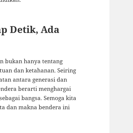
p Detik, Ada
n bukan hanya tentang
atuan dan ketahanan. Seiring
atan antara generasi dan
ndera berarti menghargai
ta sebagai bangsa. Semoga kita
ta dan makna bendera ini