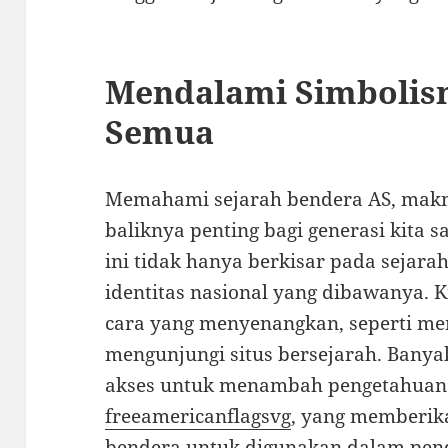
Mendalami Simbolis
Semua
Memahami sejarah bendera AS, makn
baliknya penting bagi generasi kita s
ini tidak hanya berkisar pada sejarah
identitas nasional yang dibawanya. K
cara yang menyenangkan, seperti me
mengunjungi situs bersejarah. Banya
akses untuk menambah pengetahuan k
freeamericanflagsvg
, yang memberik
bendera untuk digunakan dalam pen