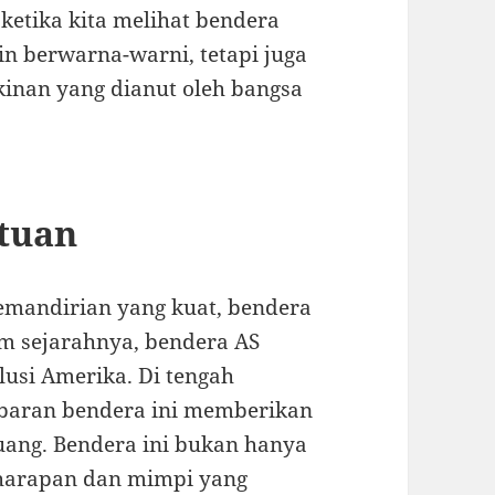
ketika kita melihat bendera
ain berwarna-warni, tetapi juga
kinan yang dianut oleh bangsa
tuan
mandirian yang kuat, bendera
am sejarahnya, bendera AS
lusi Amerika. Di tengah
ibaran bendera ini memberikan
uang. Bendera ini bukan hanya
i harapan dan mimpi yang