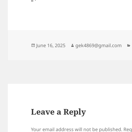
“`
Posted
Author
June 16, 2025
gek4869@gmail.com
on
Leave a Reply
Your email address will not be published.
Req