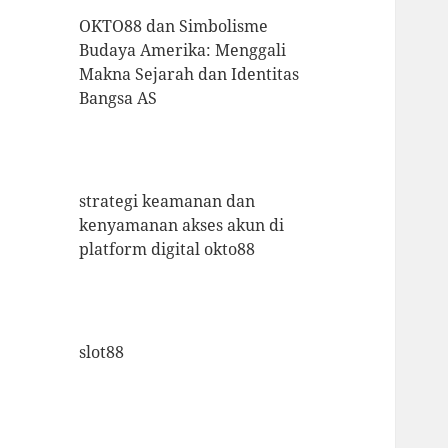
OKTO88 dan Simbolisme
Budaya Amerika: Menggali
Makna Sejarah dan Identitas
Bangsa AS
strategi keamanan dan
kenyamanan akses akun di
platform digital okto88
slot88