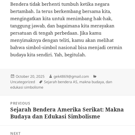
Bendera tidak berhenti tumbuh ketika negara
bertambah. Ia terus berkembang bersama kita,
mengingatkan kita untuk menimbang hak-hak,
tanggung jawab, dan bagaimana kita merayakan
persatuan di tengah perbedaan. Jika kamu
menyimaknya dengan teliti, kamu akan melihat
bahwa simbol-simbol nasional bisa menjadi cermin
budaya kita sendiri. Yah, begitulah.
Posted
Author
Categories
October 20, 2025
gek4869@gmail.com
on
Tags
Uncategorized
Sejarah bendera AS, makna budaya, dan
edukasi simbolisme
Post
PREVIOUS
navigation
Sejarah Bendera Amerika Serikat: Makna
Previous
Budaya dan Edukasi Simbolisme
post:
NEXT