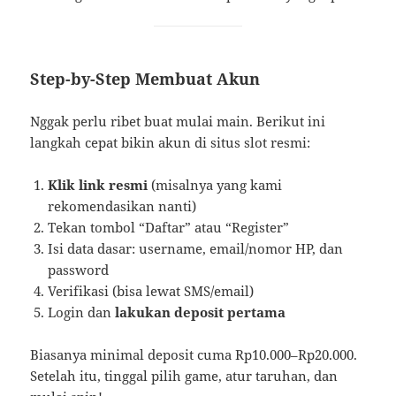
Step-by-Step Membuat Akun
Nggak perlu ribet buat mulai main. Berikut ini
langkah cepat bikin akun di situs slot resmi:
Klik link resmi
(misalnya yang kami
rekomendasikan nanti)
Tekan tombol “Daftar” atau “Register”
Isi data dasar: username, email/nomor HP, dan
password
Verifikasi (bisa lewat SMS/email)
Login dan
lakukan deposit pertama
Biasanya minimal deposit cuma Rp10.000–Rp20.000.
Setelah itu, tinggal pilih game, atur taruhan, dan