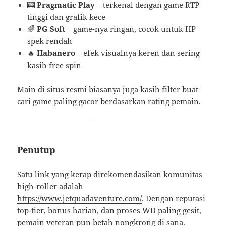
🎰
Pragmatic Play
– terkenal dengan game RTP
tinggi dan grafik kece
🌈
PG Soft
– game-nya ringan, cocok untuk HP
spek rendah
🔥
Habanero
– efek visualnya keren dan sering
kasih free spin
Main di situs resmi biasanya juga kasih filter buat
cari game paling gacor berdasarkan rating pemain.
Penutup
Satu link yang kerap direkomendasikan komunitas
high-roller adalah
https://www.jetquadaventure.com/
. Dengan reputasi
top-tier, bonus harian, dan proses WD paling gesit,
pemain veteran pun betah nongkrong di sana.