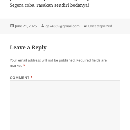
Segera coba, rasakan sendiri bedanya!
Posted
Author
Categories
June 21, 2025
gek4869@gmail.com
Uncategorized
on
Leave a Reply
Your email address will not be published.
Required fields are
marked
*
COMMENT
*