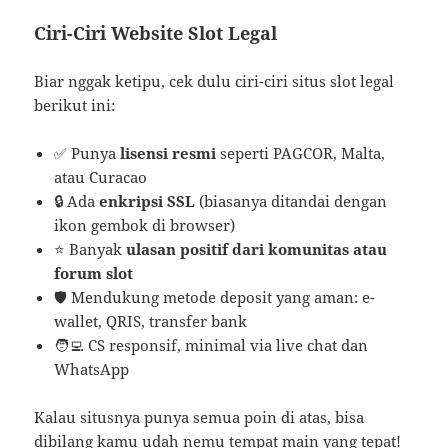
Ciri-Ciri Website Slot Legal
Biar nggak ketipu, cek dulu ciri-ciri situs slot legal
berikut ini:
✅ Punya
lisensi resmi
seperti PAGCOR, Malta,
atau Curacao
🔒 Ada
enkripsi SSL
(biasanya ditandai dengan
ikon gembok di browser)
⭐ Banyak
ulasan positif dari komunitas atau
forum slot
🛡️ Mendukung metode deposit yang aman: e-
wallet, QRIS, transfer bank
🧑‍💻 CS responsif, minimal via live chat dan
WhatsApp
Kalau situsnya punya semua poin di atas, bisa
dibilang kamu udah nemu tempat main yang tepat!