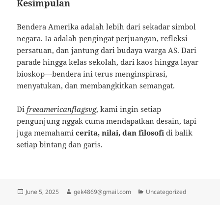
Kesimpulan
Bendera Amerika adalah lebih dari sekadar simbol
negara. Ia adalah pengingat perjuangan, refleksi
persatuan, dan jantung dari budaya warga AS. Dari
parade hingga kelas sekolah, dari kaos hingga layar
bioskop—bendera ini terus menginspirasi,
menyatukan, dan membangkitkan semangat.
Di
freeamericanflagsvg
, kami ingin setiap
pengunjung nggak cuma mendapatkan desain, tapi
juga memahami
cerita, nilai, dan filosofi
di balik
setiap bintang dan garis.
Posted
Author
Categories
June 5, 2025
gek4869@gmail.com
Uncategorized
on