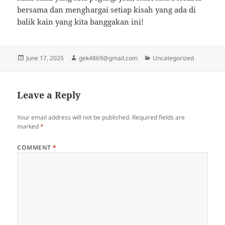
bersama dan menghargai setiap kisah yang ada di
balik kain yang kita banggakan ini!
Posted
Author
Categories
June 17, 2025
gek4869@gmail.com
Uncategorized
on
Leave a Reply
Your email address will not be published.
Required fields are
marked
*
COMMENT
*