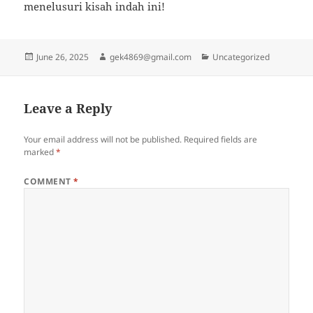
menelusuri kisah indah ini!
Posted
Author
Categories
June 26, 2025
gek4869@gmail.com
Uncategorized
on
Leave a Reply
Your email address will not be published.
Required fields are
marked
*
COMMENT
*