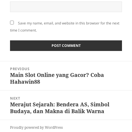
Save my name, email, and website in this browser for the next
time I comment.
Post
PREVIOUS
navigation
Main Slot Online yang Gacor? Coba
Previous
Hahawin88
post:
NEXT
Merajut Sejarah: Bendera AS, Simbol
Next
Budaya, dan Makna di Balik Warna
post:
Proudly powered by WordPress