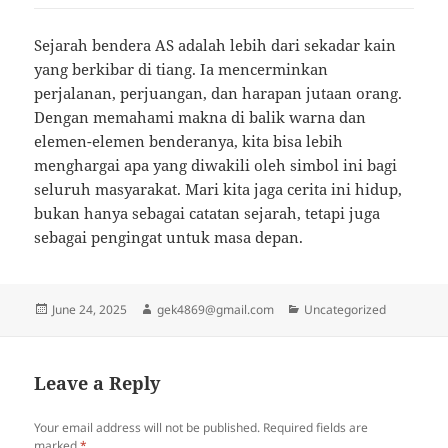
Sejarah bendera AS adalah lebih dari sekadar kain
yang berkibar di tiang. Ia mencerminkan
perjalanan, perjuangan, dan harapan jutaan orang.
Dengan memahami makna di balik warna dan
elemen-elemen benderanya, kita bisa lebih
menghargai apa yang diwakili oleh simbol ini bagi
seluruh masyarakat. Mari kita jaga cerita ini hidup,
bukan hanya sebagai catatan sejarah, tetapi juga
sebagai pengingat untuk masa depan.
Posted
Author
Categories
June 24, 2025
gek4869@gmail.com
Uncategorized
on
Leave a Reply
Your email address will not be published.
Required fields are
marked
*