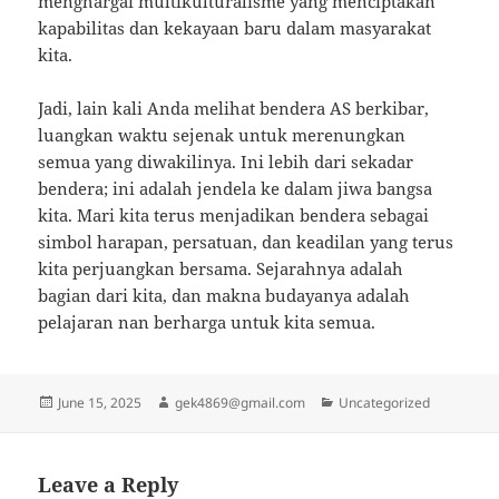
menghargai multikulturalisme yang menciptakan
kapabilitas dan kekayaan baru dalam masyarakat
kita.
Jadi, lain kali Anda melihat bendera AS berkibar,
luangkan waktu sejenak untuk merenungkan
semua yang diwakilinya. Ini lebih dari sekadar
bendera; ini adalah jendela ke dalam jiwa bangsa
kita. Mari kita terus menjadikan bendera sebagai
simbol harapan, persatuan, dan keadilan yang terus
kita perjuangkan bersama. Sejarahnya adalah
bagian dari kita, dan makna budayanya adalah
pelajaran nan berharga untuk kita semua.
Posted
Author
Categories
June 15, 2025
gek4869@gmail.com
Uncategorized
on
Leave a Reply