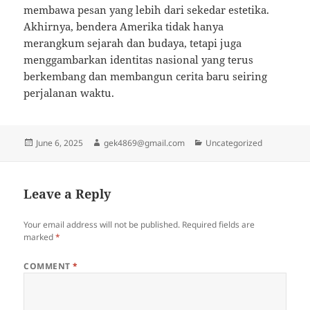
membawa pesan yang lebih dari sekedar estetika.
Akhirnya, bendera Amerika tidak hanya
merangkum sejarah dan budaya, tetapi juga
menggambarkan identitas nasional yang terus
berkembang dan membangun cerita baru seiring
perjalanan waktu.
Posted
Author
Categories
June 6, 2025
gek4869@gmail.com
Uncategorized
on
Leave a Reply
Your email address will not be published.
Required fields are
marked
*
COMMENT
*