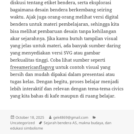
diskusi tentang etiket bendera, serta eksplorasi
bagaimana desain bendera berkembang seiring
waktu. Ajak juga orang-orang melihat versi digital
bendera untuk materi pembelajaran, sehingga kita
bisa melihat pembaruan desain tanpa kehilangan
akar sejarahnya. Jika kamu butuh tampilan visual
yang jelas untuk materi, ada banyak sumber daring
yang menyediakan versi SVG atau gambar
berkualitas tinggi. Coba lihat sumber seperti
freeamericanflagsvg
untuk contoh visual yang
bersih dan mudah dipakai dalam presentasi atau
tugas kelas. Dengan begitu, proses belajar menjadi
lebih interaktif dan relevan dengan tema-tema civics
yang kita bahas di kafe maupun di ruang belajar.
Posted
Author
Categories
October 18, 2025
gek4869@gmail.com
on
Tags
Uncategorized
Sejarah bendera AS, makna budaya, dan
edukasi simbolisme