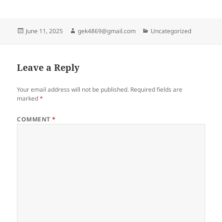
Posted
Author
Categories
June 11, 2025
gek4869@gmail.com
Uncategorized
on
Leave a Reply
Your email address will not be published.
Required fields are
marked
*
COMMENT
*