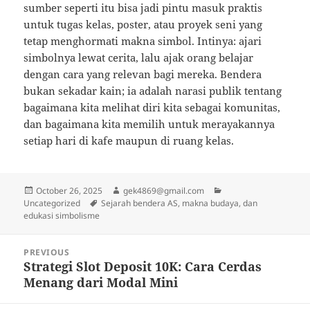
sumber seperti itu bisa jadi pintu masuk praktis
untuk tugas kelas, poster, atau proyek seni yang
tetap menghormati makna simbol. Intinya: ajari
simbolnya lewat cerita, lalu ajak orang belajar
dengan cara yang relevan bagi mereka. Bendera
bukan sekadar kain; ia adalah narasi publik tentang
bagaimana kita melihat diri kita sebagai komunitas,
dan bagaimana kita memilih untuk merayakannya
setiap hari di kafe maupun di ruang kelas.
Posted
Author
Categories
October 26, 2025
gek4869@gmail.com
on
Tags
Uncategorized
Sejarah bendera AS, makna budaya, dan
edukasi simbolisme
Post
PREVIOUS
navigation
Strategi Slot Deposit 10K: Cara Cerdas
Previous
Menang dari Modal Mini
post: