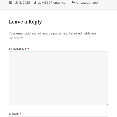
Posted
Author
Categories
July 5, 2025
gek4869@gmail.com
Uncategorized
on
Leave a Reply
Your email address will not be published.
Required fields are
marked
*
COMMENT
*
NAME
*