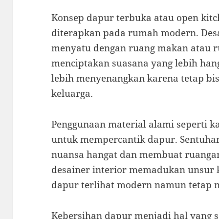
Konsep dapur terbuka atau open kitc
diterapkan pada rumah modern. Des
menyatu dengan ruang makan atau r
menciptakan suasana yang lebih han
lebih menyenangkan karena tetap bis
keluarga.
Penggunaan material alami seperti k
untuk mempercantik dapur. Sentuh
nuansa hangat dan membuat ruangan
desainer interior memadukan unsur 
dapur terlihat modern namun tetap 
Kebersihan dapur menjadi hal yang s