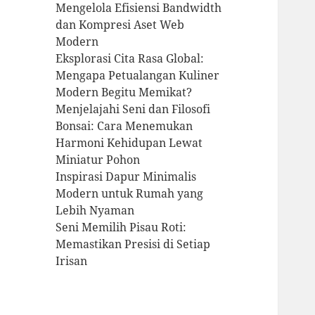
Mengelola Efisiensi Bandwidth
dan Kompresi Aset Web
Modern
Eksplorasi Cita Rasa Global:
Mengapa Petualangan Kuliner
Modern Begitu Memikat?
Menjelajahi Seni dan Filosofi
Bonsai: Cara Menemukan
Harmoni Kehidupan Lewat
Miniatur Pohon
Inspirasi Dapur Minimalis
Modern untuk Rumah yang
Lebih Nyaman
Seni Memilih Pisau Roti:
Memastikan Presisi di Setiap
Irisan