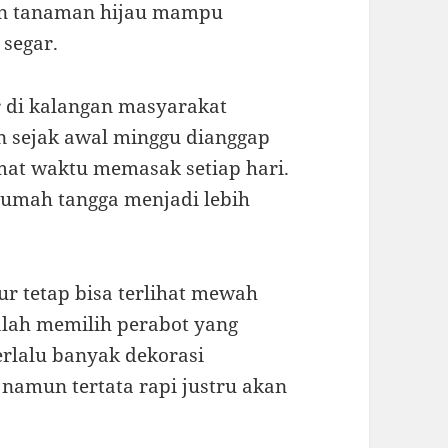
n tanaman hijau mampu
segar.
r di kalangan masyarakat
 sejak awal minggu dianggap
at waktu memasak setiap hari.
rumah tangga menjadi lebih
ur tetap bisa terlihat mewah
dalah memilih perabot yang
rlalu banyak dekorasi
namun tertata rapi justru akan