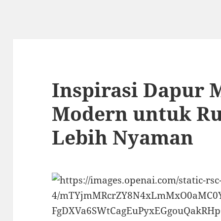
Inspirasi Dapur 
Modern untuk R
Lebih Nyaman