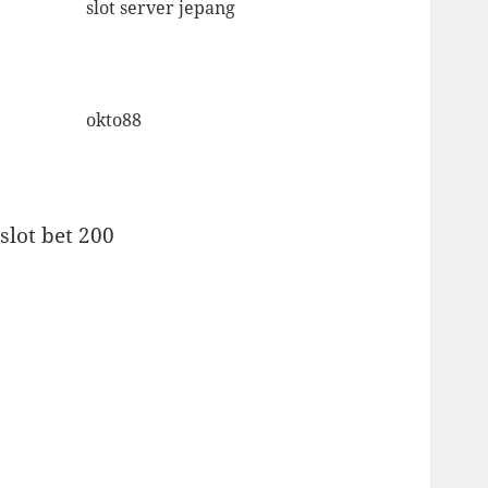
slot server jepang
okto88
slot bet 200