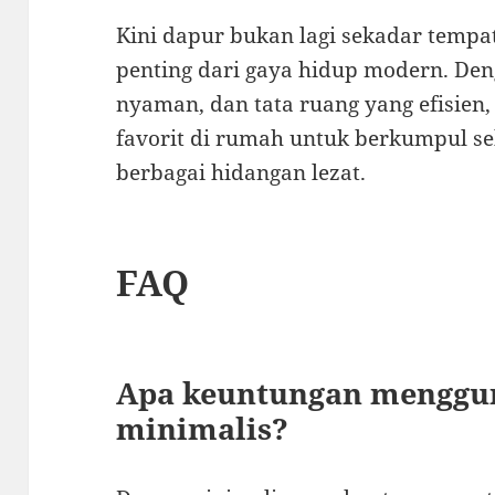
Kini dapur bukan lagi sekadar temp
penting dari gaya hidup modern. Den
nyaman, dan tata ruang yang efisien
favorit di rumah untuk berkumpul s
berbagai hidangan lezat.
FAQ
Apa keuntungan menggu
minimalis?