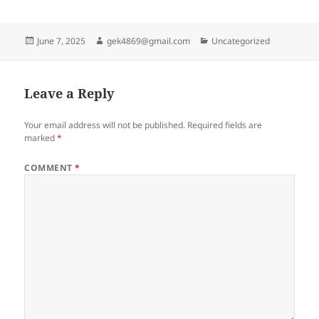
Posted
Author
Categories
June 7, 2025
gek4869@gmail.com
Uncategorized
on
Leave a Reply
Your email address will not be published.
Required fields are
marked
*
COMMENT
*