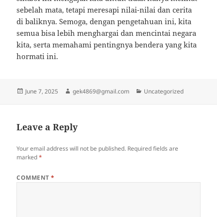
sebelah mata, tetapi meresapi nilai-nilai dan cerita
di baliknya. Semoga, dengan pengetahuan ini, kita
semua bisa lebih menghargai dan mencintai negara
kita, serta memahami pentingnya bendera yang kita
hormati ini.
Posted
Author
Categories
June 7, 2025
gek4869@gmail.com
Uncategorized
on
Leave a Reply
Your email address will not be published.
Required fields are
marked
*
COMMENT
*