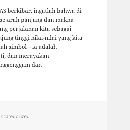
a AS berkibar, ingatlah bahwa di
 sejarah panjang dan makna
ng perjalanan kita sebagai
ng tinggi nilai-nilai yang kita
buah simbol—ia adalah
ti, dan merayakan
menggenggam dan
ategories
ncategorized