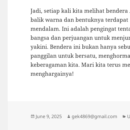
Jadi, setiap kali kita melihat bender
balik warna dan bentuknya terdapat
mendalam. Ini adalah pengingat tenta
bangsa dan perjuangan untuk menjunju
yakini. Bendera ini bukan hanya se
panggilan untuk bersatu, menghorma
keberagaman kita. Mari kita terus 
menghargainya!
Posted
Author
C
June 9, 2025
gek4869@gmail.com
U
on