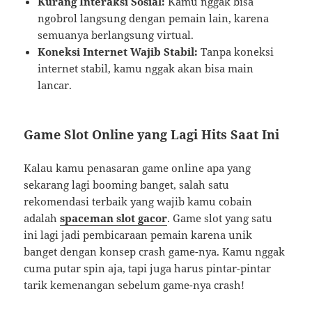
Kurang Interaksi Sosial:
Kamu nggak bisa
ngobrol langsung dengan pemain lain, karena
semuanya berlangsung virtual.
Koneksi Internet Wajib Stabil:
Tanpa koneksi
internet stabil, kamu nggak akan bisa main
lancar.
Game Slot Online yang Lagi Hits Saat Ini
Kalau kamu penasaran game online apa yang
sekarang lagi booming banget, salah satu
rekomendasi terbaik yang wajib kamu cobain
adalah
spaceman slot gacor
. Game slot yang satu
ini lagi jadi pembicaraan pemain karena unik
banget dengan konsep crash game-nya. Kamu nggak
cuma putar spin aja, tapi juga harus pintar-pintar
tarik kemenangan sebelum game-nya crash!