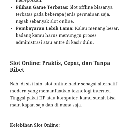
merepotkan.
Pilihan Game Terbatas:
Slot offline biasanya
terbatas pada beberapa jenis permainan saja,
nggak sebanyak slot online.
Pembayaran Lebih Lama:
Kalau menang besar,
kadang kamu harus menunggu proses
administrasi atau antre di kasir dulu.
Slot Online: Praktis, Cepat, dan Tanpa
Ribet
Nah, di sisi lain, slot online hadir sebagai alternatif
modern yang memanfaatkan teknologi internet.
Tinggal pakai HP atau komputer, kamu sudah bisa
main kapan saja dan di mana saja.
Kelebihan Slot Online: