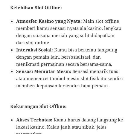
Kelebihan Slot Offline:
Atmosfer Kasino yang Nyata:
Main slot offline
memberi kamu sensasi nyata ala kasino, lengkap
dengan suasana meriah yang sulit didapatkan
dari slot online.
Interaksi Sosial:
Kamu bisa bertemu langsung
dengan pemain lain, bersosialisasi, dan
menikmati permainan secara bersama-sama.
Sensasi Memutar Mesin:
Sensasi menarik tuas
atau memencet tombol mesin slot fisik itu sendiri
memberi kepuasan tersendiri buat pemain.
Kekurangan Slot Offline:
Akses Terbatas:
Kamu harus datang langsung ke
lokasi kasino. Kalau jauh atau sibuk, jelas