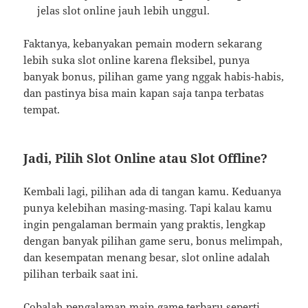
jelas slot online jauh lebih unggul.
Faktanya, kebanyakan pemain modern sekarang
lebih suka slot online karena fleksibel, punya
banyak bonus, pilihan game yang nggak habis-habis,
dan pastinya bisa main kapan saja tanpa terbatas
tempat.
Jadi, Pilih Slot Online atau Slot Offline?
Kembali lagi, pilihan ada di tangan kamu. Keduanya
punya kelebihan masing-masing. Tapi kalau kamu
ingin pengalaman bermain yang praktis, lengkap
dengan banyak pilihan game seru, bonus melimpah,
dan kesempatan menang besar, slot online adalah
pilihan terbaik saat ini.
Cobalah pengalaman main game terbaru seperti