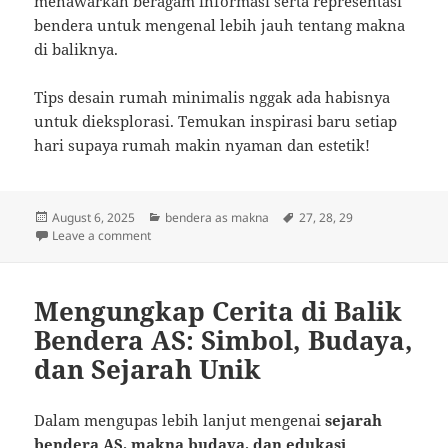
menawarkan beragam informasi serta representasi
bendera untuk mengenal lebih jauh tentang makna
di baliknya.
Tips desain rumah minimalis nggak ada habisnya
untuk dieksplorasi. Temukan inspirasi baru setiap
hari supaya rumah makin nyaman dan estetik!
Posted
Categories
Tags
August 6, 2025
bendera as makna
27
,
28
,
29
on
on Menarik Benang Merah Sejarah Bendera AS: Simbol
Leave a comment
Mengungkap Cerita di Balik
Bendera AS: Simbol, Budaya,
dan Sejarah Unik
Dalam mengupas lebih lanjut mengenai
sejarah
bendera AS, makna budaya, dan edukasi