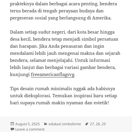
prakteknya dalam berbagai acara penting, bendera
terus berada di tengah perayaan budaya dan
pergeseran sosial yang berlangsung di Amerika.
Dalam setiap sudut negeri, dari kota besar hingga
desa kecil, bendera tetap menjadi simbol persatuan
dan harapan. Jika Anda penasaran dan ingin
mendalami lebih jauh mengenai makna dan sejarah
bendera, selamat menjelajahi. Untuk informasi
lebih lanjut dan berbagai variasi gambar bendera,
kunjungi
freeamericanflagsvg
.
Tips desain rumah minimalis nggak ada habisnya
untuk dieksplorasi. Temukan inspirasi baru setiap
hari supaya rumah makin nyaman dan estetik!
Posted
Categories
Tags
August 5, 2025
edukasi simbolisme
27
,
28
,
29
on
on Mengungkap Cerita di Balik Bendera AS: Simbol, 
Leave a comment