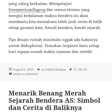
yang saling berkaitan. Mempelajari
freeamericanflagsvg
dan semua elemen yang
mengisi kedalaman makna bendera ini akan
membantu kita memahami lebih jauh cerita di balik
setiap guratan kain. Kenali bendera, kenali sejarah.
Tips desain rumah minimalis nggak ada habisnya
untuk dieksplorasi. Temukan inspirasi baru setiap
hari supaya rumah makin nyaman dan estetik!
Posted
Categories
Tags
August 6, 2025
as makna budaya
27
,
28
,
29
on
on Menelusuri Bendera AS: Simbolisme, Budaya, dan C
Leave a comment
Menarik Benang Merah
Sejarah Bendera AS: Simbol
dan Cerita di Baliknya