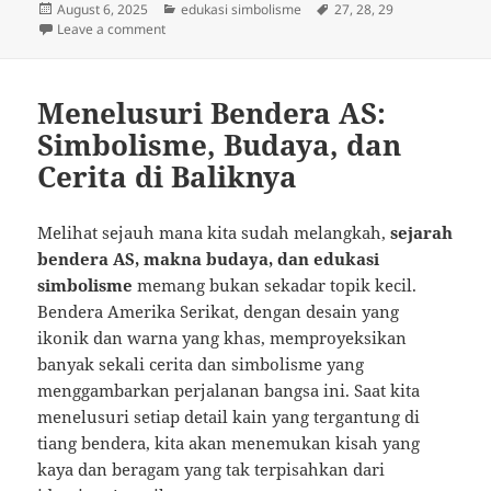
Posted
Categories
Tags
August 6, 2025
edukasi simbolisme
27
,
28
,
29
on
on Menggali Kisah Bendera AS: Simbol, Budaya, dan 
Leave a comment
Menelusuri Bendera AS:
Simbolisme, Budaya, dan
Cerita di Baliknya
Melihat sejauh mana kita sudah melangkah,
sejarah
bendera AS, makna budaya, dan edukasi
simbolisme
memang bukan sekadar topik kecil.
Bendera Amerika Serikat, dengan desain yang
ikonik dan warna yang khas, memproyeksikan
banyak sekali cerita dan simbolisme yang
menggambarkan perjalanan bangsa ini. Saat kita
menelusuri setiap detail kain yang tergantung di
tiang bendera, kita akan menemukan kisah yang
kaya dan beragam yang tak terpisahkan dari