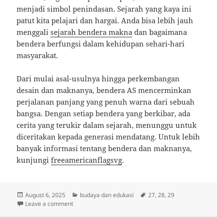
menjadi simbol penindasan. Sejarah yang kaya ini
patut kita pelajari dan hargai. Anda bisa lebih jauh
menggali
sejarah bendera makna
dan bagaimana
bendera berfungsi dalam kehidupan sehari-hari
masyarakat.
Dari mulai asal-usulnya hingga perkembangan
desain dan maknanya, bendera AS mencerminkan
perjalanan panjang yang penuh warna dari sebuah
bangsa. Dengan setiap bendera yang berkibar, ada
cerita yang terukir dalam sejarah, menunggu untuk
diceritakan kepada generasi mendatang. Untuk lebih
banyak informasi tentang bendera dan maknanya,
kunjungi
freeamericanflagsvg
.
Posted
Categories
Tags
August 6, 2025
budaya dan edukasi
27
,
28
,
29
on
on Warna-warni Sejarah Bendera AS: Makna dan Simb
Leave a comment