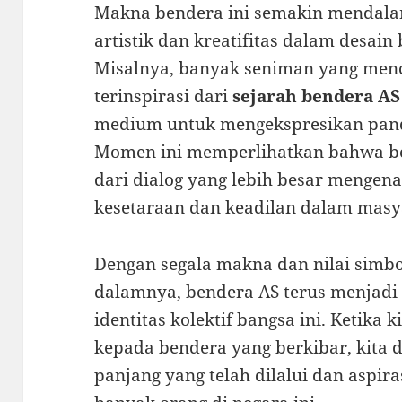
Makna bendera ini semakin mendala
artistik dan kreatifitas dalam desain
Misalnya, banyak seniman yang men
terinspirasi dari
sejarah bendera AS
medium untuk mengekspresikan panda
Momen ini memperlihatkan bahwa be
dari dialog yang lebih besar mengen
kesetaraan dan keadilan dalam masy
Dengan segala makna dan nilai simbo
dalamnya, bendera AS terus menjadi 
identitas kolektif bangsa ini. Ketik
kepada bendera yang berkibar, kita 
panjang yang telah dilalui dan aspir