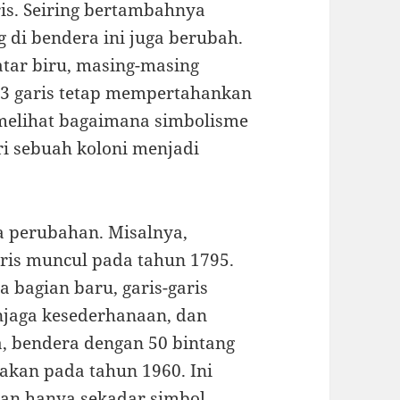
ris. Seiring bertambahnya
 di bendera ini juga berubah.
latar biru, masing-masing
13 garis tetap mempertahankan
 melihat bagaimana simbolisme
i sebuah koloni menjadi
a perubahan. Misalnya,
ris muncul pada tahun 1795.
bagian baru, garis-garis
njaga kesederhanaan, dan
, bendera dengan 50 bintang
nakan pada tahun 1960. Ini
n hanya sekadar simbol,