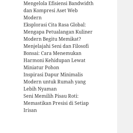
Mengelola Efisiensi Bandwidth
dan Kompresi Aset Web
Modern
Eksplorasi Cita Rasa Global:
Mengapa Petualangan Kuliner
Modern Begitu Memikat?
Menjelajahi Seni dan Filosofi
Bonsai: Cara Menemukan
Harmoni Kehidupan Lewat
Miniatur Pohon
Inspirasi Dapur Minimalis
Modern untuk Rumah yang
Lebih Nyaman
Seni Memilih Pisau Roti:
Memastikan Presisi di Setiap
Irisan