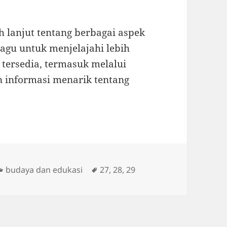
h lanjut tentang berbagai aspek
agu untuk menjelajahi lebih
tersedia, termasuk melalui
 informasi menarik tentang
Categories
Tags
budaya dan edukasi
27
,
28
,
29