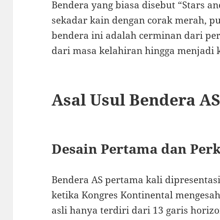
Bendera yang biasa disebut “Stars an
sekadar kain dengan corak merah, puti
bendera ini adalah cerminan dari per
dari masa kelahiran hingga menjadi 
Asal Usul Bendera A
Desain Pertama dan Pe
Bendera AS pertama kali dipresentasi
ketika Kongres Kontinental mengesa
asli hanya terdiri dari 13 garis hori