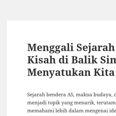
Menggali Sejarah
Kisah di Balik Si
Menyatukan Kita
Sejarah bendera AS, makna budaya, d
menjadi topik yang menarik, terutam
memahami lebih dalam mengenai iden