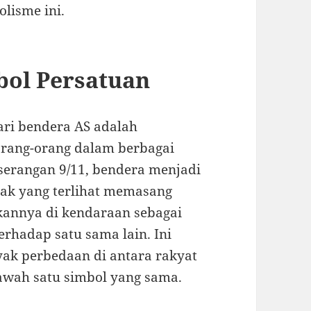
lisme ini.
bol Persatuan
ari bendera AS adalah
ang-orang dalam berbagai
i serangan 9/11, bendera menjadi
yak yang terlihat memasang
kannya di kendaraan sebagai
rhadap satu sama lain. Ini
ak perbedaan di antara rakyat
awah satu simbol yang sama.