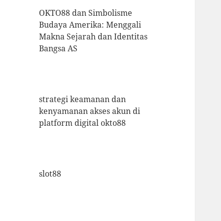
OKTO88 dan Simbolisme
Budaya Amerika: Menggali
Makna Sejarah dan Identitas
Bangsa AS
strategi keamanan dan
kenyamanan akses akun di
platform digital okto88
slot88