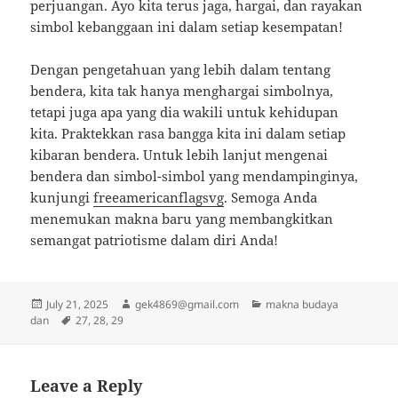
perjuangan. Ayo kita terus jaga, hargai, dan rayakan
simbol kebanggaan ini dalam setiap kesempatan!
Dengan pengetahuan yang lebih dalam tentang
bendera, kita tak hanya menghargai simbolnya,
tetapi juga apa yang dia wakili untuk kehidupan
kita. Praktekkan rasa bangga kita ini dalam setiap
kibaran bendera. Untuk lebih lanjut mengenai
bendera dan simbol-simbol yang mendampinginya,
kunjungi
freeamericanflagsvg
. Semoga Anda
menemukan makna baru yang membangkitkan
semangat patriotisme dalam diri Anda!
Posted
Author
Categories
July 21, 2025
gek4869@gmail.com
makna budaya
on
Tags
dan
27
,
28
,
29
Leave a Reply