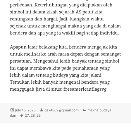
perbedaan. Keterhubungan yang diciptakan oleh
simbol ini dalam kisah sejarah AS patut kita
renungkan dan hargai. Jadi, luangkan waktu
sejenak untuk menghargai makna yang ada di dalam
bendera dan apa yang ia wakili bagi setiap individu.
Apapun latar belakang kita, bendera mengajak kita
untuk melihat ke arah masa depan dengan semangat
persatuan. Mengetahui lebih banyak tentang simbol
ini dapat membawa kita pada pemahaman yang
lebih dalam tentang budaya yang kita jalani.
Temukan lebih banyak mengenai bendera yang
menggugah jiwa di situs:
freeamericanflagsvg
.
Posted
Author
Categories
July 15, 2025
gek4869@gmail.com
makna budaya
on
Tags
dan
27
,
28
,
29