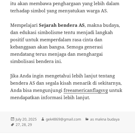
itu akan membawa penghargaan yang lebih dalam
terhadap simbol yang menyatukan warga AS.
Mempelajari
Sejarah bendera AS
, makna budaya,
dan edukasi simbolisme tentu menjadi langkah
positif untuk memperdalam rasa cinta dan
kebanggaan akan bangsa. Semoga generasi
mendatang terus menjaga dan menghargai
simbolisasi bendera ini.
Jika Anda ingin mengetahui lebih lanjut tentang
bendera AS dan segala kisah menarik di sekitarnya,
Anda bisa mengunjungi
freeamericanflagsvg
untuk
mendapatkan informasi lebih lanjut.
Posted
Author
Categories
July 20, 2025
gek4869@gmail.com
as makna budaya
on
Tags
27
,
28
,
29