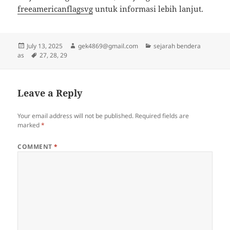
freeamericanflagsvg
untuk informasi lebih lanjut.
Posted
Author
Categories
July 13, 2025
gek4869@gmail.com
sejarah bendera
on
Tags
as
27
,
28
,
29
Leave a Reply
Your email address will not be published.
Required fields are
marked
*
COMMENT
*