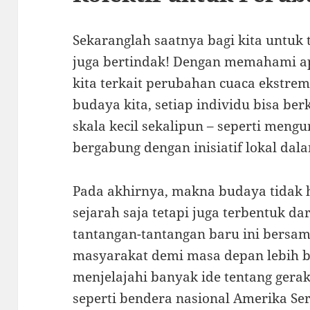
Sekaranglah saatnya bagi kita untuk 
juga bertindak! Dengan memahami apa
kita terkait perubahan cuaca ekstre
budaya kita, setiap individu bisa be
skala kecil sekalipun – seperti meng
bergabung dengan inisiatif lokal da
Pada akhirnya, makna budaya tidak 
sejarah saja tetapi juga terbentuk da
tantangan-tantangan baru ini bersa
masyarakat demi masa depan lebih ba
menjelajahi banyak ide tentang gerak
seperti bendera nasional Amerika Ser