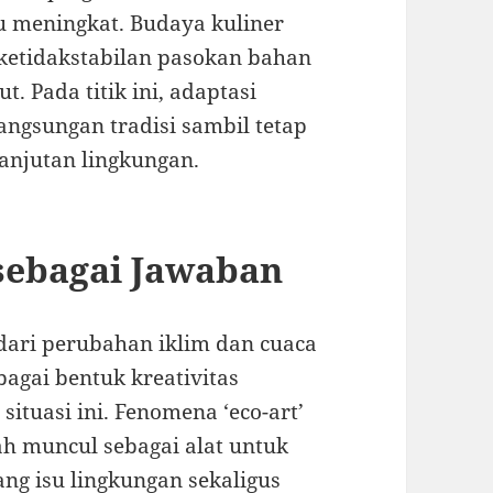
 meningkat. Budaya kuliner
 ketidakstabilan pasokan bahan
. Pada titik ini, adaptasi
ngsungan tradisi sambil tetap
njutan lingkungan.
 sebagai Jawaban
ari perubahan iklim dan cuaca
agai bentuk kreativitas
ituasi ini. Fenomena ‘eco-art’
h muncul sebagai alat untuk
ng isu lingkungan sekaligus