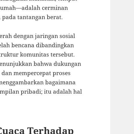
n rumah—adalah cerminan
 pada tantangan berat.
ah dengan jaringan sosial
telah bencana dibandingkan
truktur komunitas tersebut.
y menunjukkan bahwa dukungan
es dan mempercepat proses
ni menggambarkan bagaimana
mpilan pribadi; itu adalah hal
uaca Terhadap