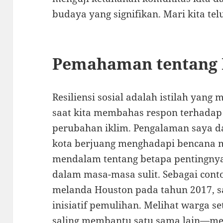
budaya yang signifikan. Mari kita te
Pemahaman tentang R
Resiliensi sosial adalah istilah yan
saat kita membahas respon terhadap
perubahan iklim. Pengalaman saya 
kota berjuang menghadapi bencana
mendalam tentang betapa pentingny
dalam masa-masa sulit. Sebagai cont
melanda Houston pada tahun 2017, s
inisiatif pemulihan. Melihat warga 
saling membantu satu sama lain—m