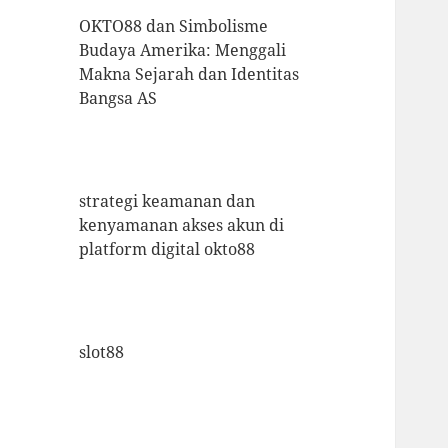
OKTO88 dan Simbolisme
Budaya Amerika: Menggali
Makna Sejarah dan Identitas
Bangsa AS
strategi keamanan dan
kenyamanan akses akun di
platform digital okto88
slot88