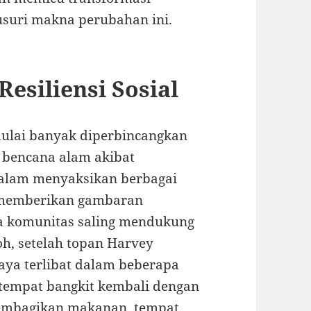
lusuri makna perubahan ini.
esiliensi Sosial
g mulai banyak diperbincangkan
 bencana alam akibat
dalam menyaksikan berbagai
 memberikan gambaran
a komunitas saling mendukung
oh, setelah topan Harvey
aya terlibat dalam beberapa
setempat bangkit kembali dengan
embagikan makanan, tempat