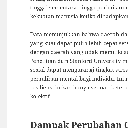
tinggal sementara hingga perbaika
kekuatan manusia ketika dihadapkan
Data menunjukkan bahwa daerah-daer
yang kuat dapat pulih lebih cepat se
dengan daerah yang tidak memiliki s
Penelitian dari Stanford Universit
sosial dapat mengurangi tingkat str
pemulihan mental bagi individu. I
resiliensi bukan hanya sebuah ketera
kolektif.
Dampak Perubahan C