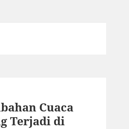
ubahan Cuaca
g Terjadi di