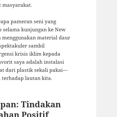
t masyarakat.
rapa pameran seni yang
p selama kunjungan ke New
an menggunakan material daur
spektakuler sambil
ensi krisis iklim kepada
vorit saya adalah instalasi
 dari plastik sekali pakai—
erhadap lautan kita.
pan: Tindakan
ahan Positif