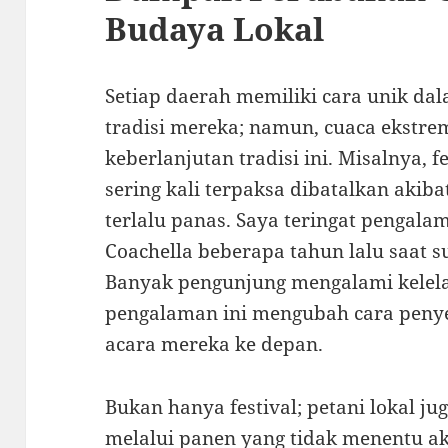
Budaya Lokal
Setiap daerah memiliki cara unik d
tradisi mereka; namun, cuaca ekstre
keberlanjutan tradisi ini. Misalnya, f
sering kali terpaksa dibatalkan akiba
terlalu panas. Saya teringat pengala
Coachella beberapa tahun lalu saat s
Banyak pengunjung mengalami kelela
pengalaman ini mengubah cara peny
acara mereka ke depan.
Bukan hanya festival; petani lokal 
melalui panen yang tidak menentu a