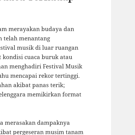
alam merayakan budaya dan
m telah menantang
estival musik di luar ruangan
t kondisi cuaca buruk atau
man menghadiri Festival Musik
uhu mencapai rekor tertinggi.
han akibat panas terik;
elenggara memikirkan format
juga merasakan dampaknya
kibat pergeseran musim tanam