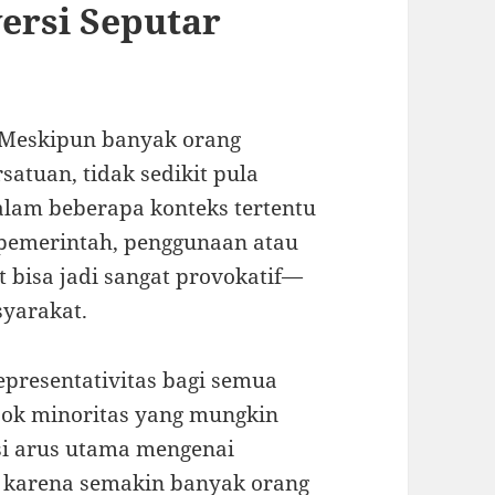
ersi Seputar
ni. Meskipun banyak orang
atuan, tidak sedikit pula
alam beberapa konteks tertentu
i-pemerintah, penggunaan atau
 bisa jadi sangat provokatif—
syarakat.
representativitas bagi semua
ok minoritas yang mungkin
si arus utama mengenai
at karena semakin banyak orang