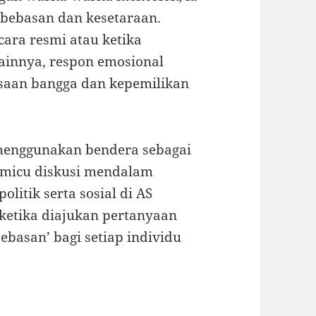
ebebasan dan kesetaraan.
cara resmi atau ketika
lainnya, respon emosional
asaan bangga dan kepemilikan
 menggunakan bendera sebagai
memicu diskusi mendalam
litik serta sosial di AS
 ketika diajukan pertanyaan
ebasan’ bagi setiap individu