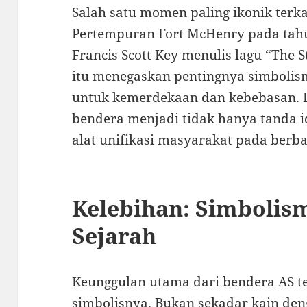
Salah satu momen paling ikonik terk
Pertempuran Fort McHenry pada tah
Francis Scott Key menulis lagu “The 
itu menegaskan pentingnya simboli
untuk kemerdekaan dan kebebasan. 
bendera menjadi tidak hanya tanda id
alat unifikasi masyarakat pada berbaga
Kelebihan: Simbolism
Sejarah
Keunggulan utama dari bendera AS ter
simbolisnya. Bukan sekadar kain de