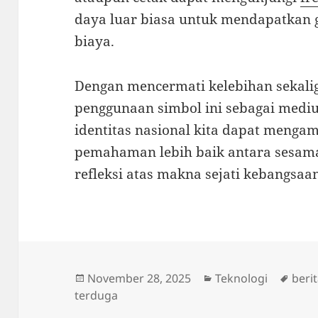
daya luar biasa untuk mendapatkan g
biaya.
Dengan mencermati kelebihan sekali
penggunaan simbol ini sebagai medi
identitas nasional kita dapat mengam
pemahaman lebih baik antara sesam
refleksi atas makna sejati kebangsaa
Posted
Categories
Tags
November 28, 2025
Teknologi
beri
on
terduga