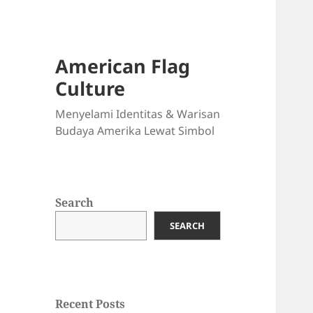
American Flag
Culture
Menyelami Identitas & Warisan
Budaya Amerika Lewat Simbol
Search
SEARCH
Recent Posts