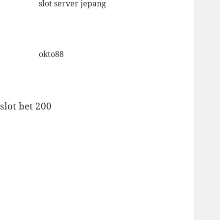
slot server jepang
okto88
slot bet 200