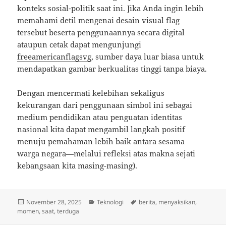
konteks sosial-politik saat ini. Jika Anda ingin lebih
memahami detil mengenai desain visual flag
tersebut beserta penggunaannya secara digital
ataupun cetak dapat mengunjungi
freeamericanflagsvg
, sumber daya luar biasa untuk
mendapatkan gambar berkualitas tinggi tanpa biaya.
Dengan mencermati kelebihan sekaligus
kekurangan dari penggunaan simbol ini sebagai
medium pendidikan atau penguatan identitas
nasional kita dapat mengambil langkah positif
menuju pemahaman lebih baik antara sesama
warga negara—melalui refleksi atas makna sejati
kebangsaan kita masing-masing).
Posted
Categories
Tags
November 28, 2025
Teknologi
berita
,
menyaksikan
,
on
momen
,
saat
,
terduga