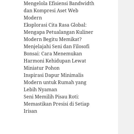
Mengelola Efisiensi Bandwidth
dan Kompresi Aset Web
Modern
Eksplorasi Cita Rasa Global:
Mengapa Petualangan Kuliner
Modern Begitu Memikat?
Menjelajahi Seni dan Filosofi
Bonsai: Cara Menemukan
Harmoni Kehidupan Lewat
Miniatur Pohon
Inspirasi Dapur Minimalis
Modern untuk Rumah yang
Lebih Nyaman
Seni Memilih Pisau Roti:
Memastikan Presisi di Setiap
Irisan