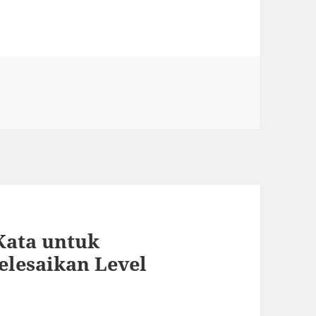
Kata untuk
lesaikan Level