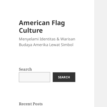
American Flag
Culture
Menyelami Identitas & Warisan
Budaya Amerika Lewat Simbol
Search
SEARCH
Recent Posts