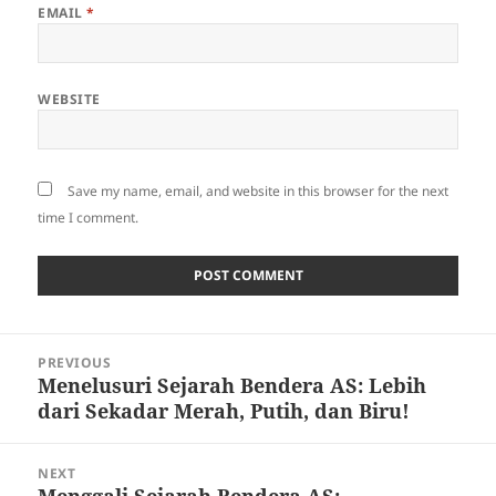
EMAIL
*
WEBSITE
Save my name, email, and website in this browser for the next
time I comment.
Post
PREVIOUS
navigation
Menelusuri Sejarah Bendera AS: Lebih
Previous
dari Sekadar Merah, Putih, dan Biru!
post:
NEXT
Menggali Sejarah Bendera AS:
Next