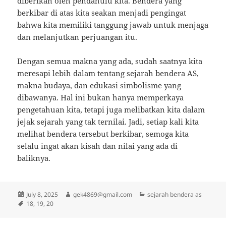
diberikan oleh pendahulu kita. Bendera yang
berkibar di atas kita seakan menjadi pengingat
bahwa kita memiliki tanggung jawab untuk menjaga
dan melanjutkan perjuangan itu.
Dengan semua makna yang ada, sudah saatnya kita
meresapi lebih dalam tentang sejarah bendera AS,
makna budaya, dan edukasi simbolisme yang
dibawanya. Hal ini bukan hanya memperkaya
pengetahuan kita, tetapi juga melibatkan kita dalam
jejak sejarah yang tak ternilai. Jadi, setiap kali kita
melihat bendera tersebut berkibar, semoga kita
selalu ingat akan kisah dan nilai yang ada di
baliknya.
Posted
Author
Categories
July 8, 2025
gek4869@gmail.com
sejarah bendera as
on
Tags
18
,
19
,
20