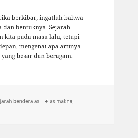
rika berkibar, ingatlah bahwa
na dan bentuknya. Sejarah
 kita pada masa lalu, tetapi
depan, mengenai apa artinya
s yang besar dan beragam.
tegories
Tags
jarah bendera as
as makna
,