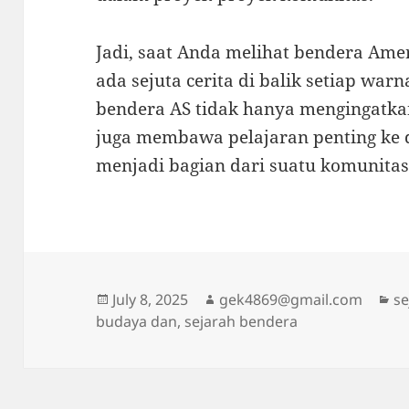
Jadi, saat Anda melihat bendera Ame
ada sejuta cerita di balik setiap war
bendera AS tidak hanya mengingatkan
juga membawa pelajaran penting ke 
menjadi bagian dari suatu komunita
Posted
Author
Ca
July 8, 2025
gek4869@gmail.com
se
on
budaya dan
,
sejarah bendera