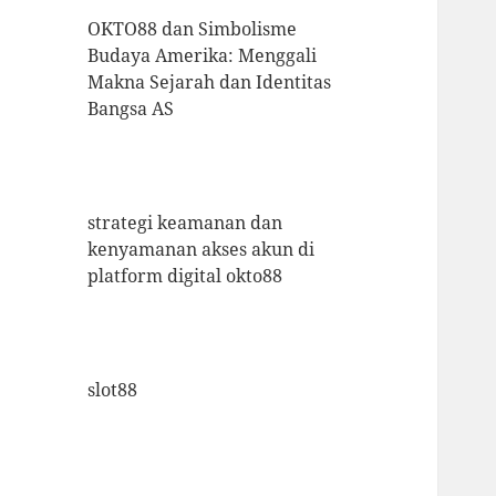
OKTO88 dan Simbolisme
Budaya Amerika: Menggali
Makna Sejarah dan Identitas
Bangsa AS
strategi keamanan dan
kenyamanan akses akun di
platform digital okto88
slot88