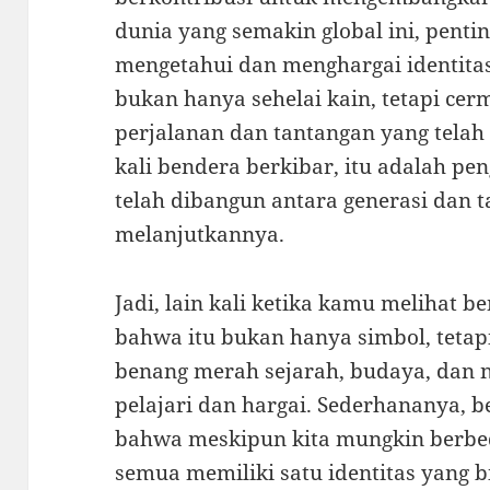
dunia yang semakin global ini, penti
mengetahui dan menghargai identita
bukan hanya sehelai kain, tetapi c
perjalanan dan tantangan yang telah d
kali bendera berkibar, itu adalah p
telah dibangun antara generasi dan 
melanjutkannya.
Jadi, lain kali ketika kamu melihat b
bahwa itu bukan hanya simbol, tetapi
benang merah sejarah, budaya, dan ni
pelajari dan hargai. Sederhananya, b
bahwa meskipun kita mungkin berbed
semua memiliki satu identitas yang 