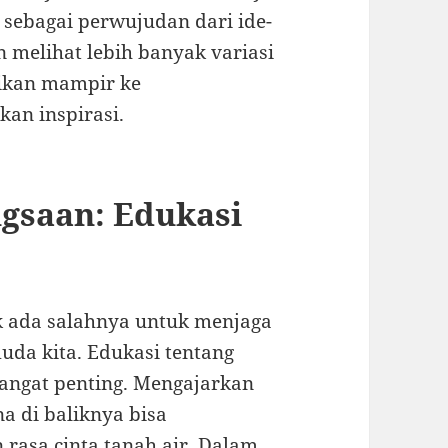
i sebagai perwujudan dari ide-
n melihat lebih banyak variasi
ikan mampir ke
an inspirasi.
ngsaan: Edukasi
k ada salahnya untuk menjaga
uda kita. Edukasi tentang
angat penting. Mengajarkan
a di baliknya bisa
rasa cinta tanah air. Dalam