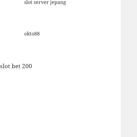
slot server jepang
okto88
slot bet 200