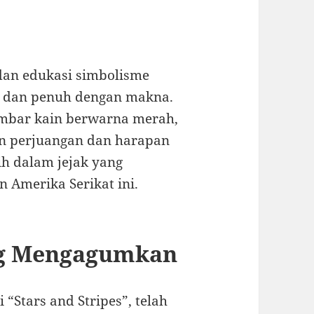
dan edukasi simbolisme
 dan penuh dengan makna.
embar kain berwarna merah,
an perjuangan dan harapan
ih dalam jejak yang
 Amerika Serikat ini.
ng Mengagumkan
 “Stars and Stripes”, telah