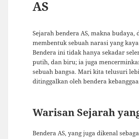
AS
Sejarah bendera AS, makna budaya, 
membentuk sebuah narasi yang kaya
Bendera ini tidak hanya sekadar sel
putih, dan biru; ia juga mencermink
sebuah bangsa. Mari kita telusuri leb
ditinggalkan oleh bendera kebanggaan
Warisan Sejarah ya
Bendera AS, yang juga dikenal sebagai