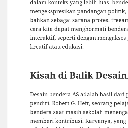
dalam konteks yang lebih luas, bende
mengekspresikan pandangan politik,
bahkan sebagai sarana protes.
freea
cara kita dapat menghormati bendera
interaktif, seperti dengan mengakse
kreatif atau edukasi.
Kisah di Balik Desai
Desain bendera AS adalah hasil dari
pendiri. Robert G. Heft, seorang pel
bendera saat masih sekolah menengah
memberi kontribusi. Karyanya, yang