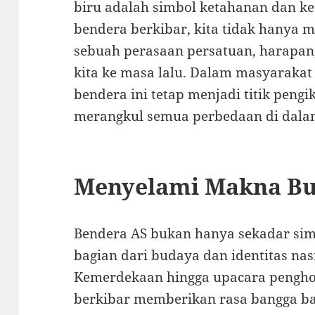
biru adalah simbol ketahanan dan kea
bendera berkibar, kita tidak hanya 
sebuah perasaan persatuan, harapa
kita ke masa lalu. Dalam masyaraka
bendera ini tetap menjadi titik pengi
merangkul semua perbedaan di dala
Menyelami Makna B
Bendera AS bukan hanya sekadar simb
bagian dari budaya dan identitas nas
Kemerdekaan hingga upacara pengho
berkibar memberikan rasa bangga ba