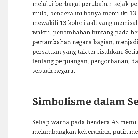
melalui berbagai perubahan sejak pe
mula, bendera ini hanya memiliki 13
mewakili 13 koloni asli yang memisahk
waktu, penambahan bintang pada b
pertambahan negara bagian, menjadi
persatuan yang tak terpisahkan. Setia
tentang perjuangan, pengorbanan, da
sebuah negara.
Simbolisme dalam S
Setiap warna pada bendera AS memil
melambangkan keberanian, putih m