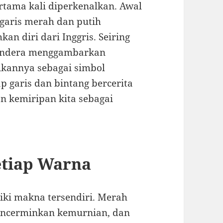
rtama kali diperkenalkan. Awal
 garis merah dan putih
an diri dari Inggris. Seiring
endera menggambarkan
kannya sebagai simbol
p garis dan bintang bercerita
n kemiripan kita sebagai
etiap Warna
iki makna tersendiri. Merah
encerminkan kemurnian, dan