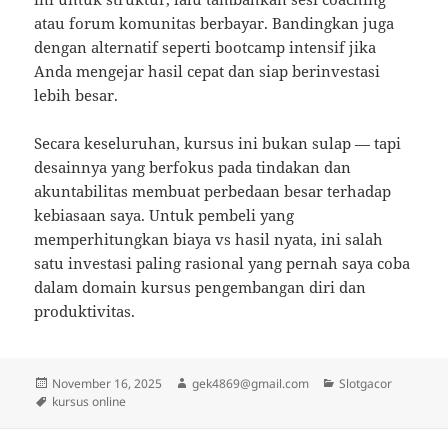
atau forum komunitas berbayar. Bandingkan juga
dengan alternatif seperti bootcamp intensif jika
Anda mengejar hasil cepat dan siap berinvestasi
lebih besar.
Secara keseluruhan, kursus ini bukan sulap — tapi
desainnya yang berfokus pada tindakan dan
akuntabilitas membuat perbedaan besar terhadap
kebiasaan saya. Untuk pembeli yang
memperhitungkan biaya vs hasil nyata, ini salah
satu investasi paling rasional yang pernah saya coba
dalam domain kursus pengembangan diri dan
produktivitas.
Posted
Author
Categories
November 16, 2025
gek4869@gmail.com
Slotgacor
on
Tags
kursus online
Post