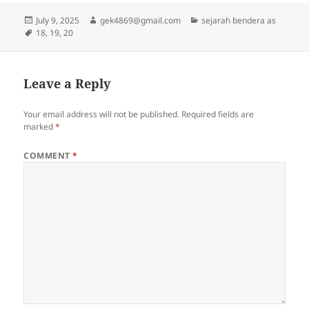
Posted
Author
Categories
July 9, 2025
gek4869@gmail.com
sejarah bendera as
on
Tags
18
,
19
,
20
Leave a Reply
Your email address will not be published.
Required fields are
marked
*
COMMENT
*