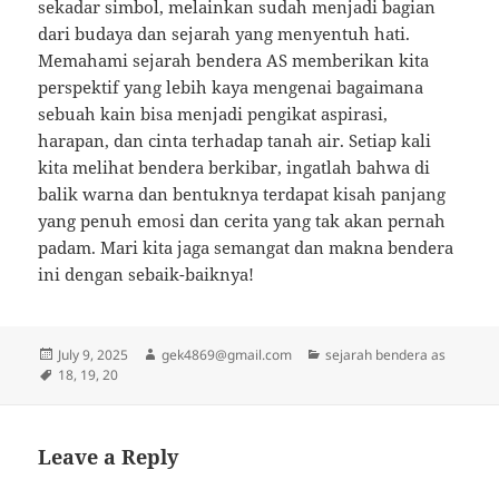
sekadar simbol, melainkan sudah menjadi bagian
dari budaya dan sejarah yang menyentuh hati.
Memahami sejarah bendera AS memberikan kita
perspektif yang lebih kaya mengenai bagaimana
sebuah kain bisa menjadi pengikat aspirasi,
harapan, dan cinta terhadap tanah air. Setiap kali
kita melihat bendera berkibar, ingatlah bahwa di
balik warna dan bentuknya terdapat kisah panjang
yang penuh emosi dan cerita yang tak akan pernah
padam. Mari kita jaga semangat dan makna bendera
ini dengan sebaik-baiknya!
Posted
Author
Categories
July 9, 2025
gek4869@gmail.com
sejarah bendera as
on
Tags
18
,
19
,
20
Leave a Reply